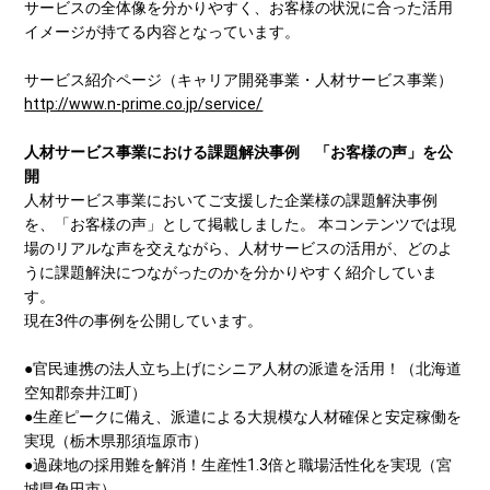
サービスの全体像を分かりやすく、お客様の状況に合った活用
イメージが持てる内容となっています。
サービス紹介ページ（キャリア開発事業・人材サービス事業）
http://www.n-prime.co.jp/service/
人材サービス事業における課題解決事例 「お客様の声」を公
開
人材サービス事業においてご支援した企業様の課題解決事例
を、「お客様の声」として掲載しました。 本コンテンツでは現
場のリアルな声を交えながら、人材サービスの活用が、どのよ
うに課題解決につながったのかを分かりやすく紹介していま
す。
現在3件の事例を公開しています。
●官⺠連携の法⼈⽴ち上げにシニア⼈材の派遣を活⽤！（北海道
空知郡奈井江町）
●生産ピークに備え、派遣による大規模な人材確保と安定稼働を
実現（栃木県那須塩原市）
●過疎地の採用難を解消！生産性1.3倍と職場活性化を実現（宮
城県角田市）