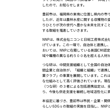
したので、お知らせします。
豊前市は、福岡県の東南に位置し県内の市
したが、近年は農林水産に関する収穫物の
りひとりが次の世代へ豊かな未来を託すこ
する取組を推進していきます。
NNP
は、株式会社ニコンと日総工産株式会
げています。この一環で、自治体と連携し
おいては、
NNP
に在籍している英国
CMI
認
域や職種の異なる約５００名を超える人材
つな研は、中間支援組織として全国の自治
間企業と自治体が、「組織と組織」で連携
業クラブ」の事業を展開しています。これ
な仕組みとして高く評価されています。現
（つな研）の３者による包括連携協定は、
り、今後も併走支援を継続し地域活性化に
本協定に基づき、豊前市は市民・企業・関
らしい
SDG
ｓの取組の実施を目指し、
NNP