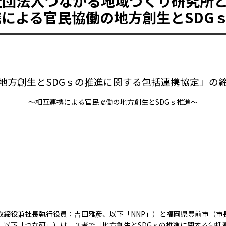
社団法人つながる地域づくり研究所
による官民協働の地方創生とSDG
地方創生とSDGｓの推進に関する包括連携協定」の
～相互連携による官民協働の地方創生と
SDG
ｓ推進～
取締役兼社長執行役員：吉田雅彦、以下「
NNP
」）と福岡県豊前市（市
、以下「つな研」）は、３者で「地方創生と
SDG
ｓの推進に関する包括