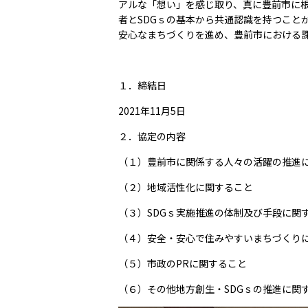
アルな「想い」を感じ取り、真に豊前市に
者と
SDG
ｓの基本から共通認識を持つこと
安心なまちづくりを進め、豊前市における
１．締結日
2021
年
11
月
5
日
２．協定の内容
（１）豊前市に関係する人々の活躍の推進
（２）地域活性化に関すること
（３）
SDG
ｓ実施推進の体制及び手段に関
（４）安全・安心で住みやすいまちづくり
（５）市政の
PR
に関すること
（６）その他地方創生・
SDG
ｓの推進に関