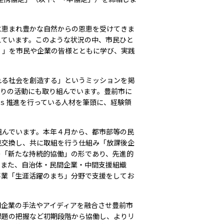
に恵まれ豊かな自然からの恩恵を受けてきま
えています。このような状況の中、市民ひと
）」を市民や企業の皆様とともに学び、実践
れる社会を創造する」というミッションを掲
りの活動にも取り組んでいます。豊前市に
ｓ推進を行っている人材を筆頭に、経験領
組んでいます。本年４月から、都市部等の民
見交換し、共に取組を行う仕組み「放課後企
の「新たな持続的協働」の形であり、先進的
。また、自治体・民間企業・中間支援組織
事業「生涯活躍のまち」分野で支援をしてお
間企業の手法やアイディアを融合させ豊前市
課題の把握など初期段階から協働し、よりリ