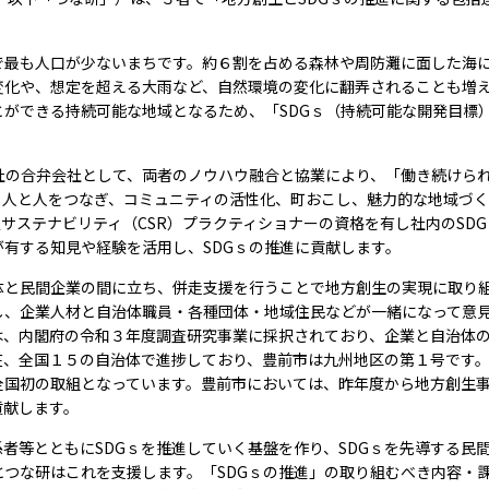
で最も人口が少ないまちです。約６割を占める森林や周防灘に面した海
変化や、想定を超える大雨など、自然環境の変化に翻弄されることも増
とができる持続可能な地域となるため、「
SDG
ｓ（持続可能な開発目標
社の合弁会社として、両者のノウハウ融合と協業により、「働き続けら
、人と人をつなぎ、コミュニティの活性化、町おこし、魅力的な地域づく
定サステナビリティ（
CSR
）プラクティショナーの資格を有し社内の
SDG
が有する知見や経験を活用し、
SDG
ｓの推進に貢献します。
体と民間企業の間に立ち、併走支援を行うことで地方創生の実現に取り
し、企業人材と自治体職員・各種団体・地域住民などが一緒になって意
は、内閣府の令和３年度調査研究事業に採択されており、企業と自治体
在、全国１５の自治体で進捗しており、豊前市は九州地区の第１号です
全国初の取組となっています。豊前市においては、昨年度から地方創生
貢献します。
係者等とともに
SDG
ｓを推進していく基盤を作り、
SDG
ｓを先導する民
とつな研はこれを支援します。「
SDG
ｓの推進」の取り組むべき内容・